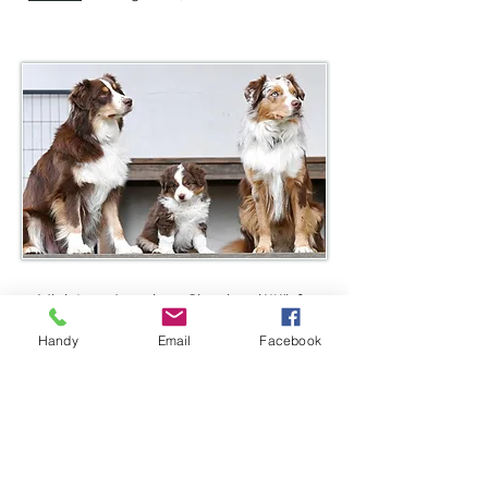
Miniature American Shepherd Würfe
Handy
Email
Facebook
A-Wurf
18.12.2025
, Eve & Cody