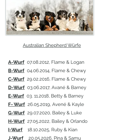
Australian Shepherd Würfe
A-Wurf
07.08.2012
, Flame & Logan
B-Wurf
04.06.2014
, Flame & Chewy
C-Wurf
29.02.2016
, Flame & Chewy
D-Wurf
03.06.2017
, Avané & Barney
E-Wurf
03. 11.2018
, Betty & Barney
F- Wurf
26.05.2019
, Avené & Kayle
G-Wurf
29.07.2020
, Bailey & Luke
H-Wurf
27.05.2022
, Bailey & Orlando
I-Wurf
18.10.2025
, Ruby & Kian
J-Wurf
20.05.2026
, Pina & Samu