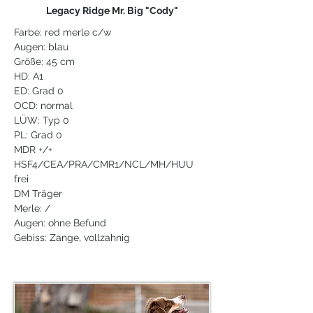
Legacy Ridge Mr. Big "Cody"
Farbe: red merle c/w
Augen: blau
Größe: 45 cm
HD: A1
ED: Grad 0
OCD: normal
LÜW: Typ 0
PL: Grad 0
MDR +/+
HSF4/CEA/PRA/CMR1/NCL/MH/HUU
frei
DM Träger
Merle: /
Augen: ohne Befund
Gebiss: Zange, vollzahnig