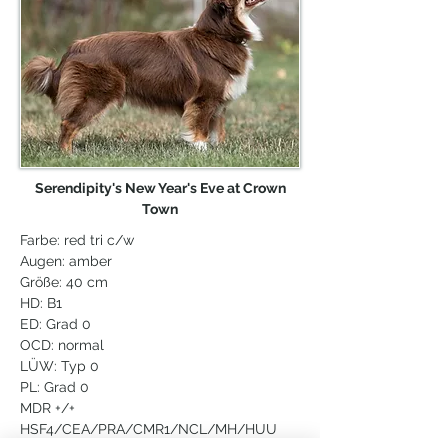
Serendipity's New Year's Eve at Crown
Town
Farbe: red tri c/w
Augen: amber
Größe: 40 cm
HD: B1
ED: Grad 0
OCD: normal
LÜW: Typ 0
PL: Grad 0
MDR +/+
HSF4/CEA/PRA/CMR1/NCL/MH/HUU