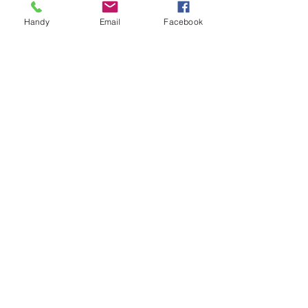
frei
DM frei
Handy
Email
Facebook
Merle: m/m
Augen: ohne Befund
Gebiss: Schere, vollzahnig
Welpengalerie