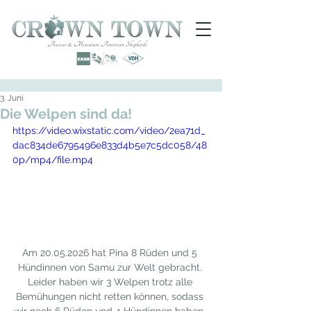
3. Juni
Die Welpen sind da!
https://video.wixstatic.com/video/2ea71d_
dac834de6795496e833d4b5e7c5dc058/48
0p/mp4/file.mp4
Am 20.05.2026 hat Pina 8 Rüden und 5 
Hündinnen von Samu zur Welt gebracht. 
Leider haben wir 3 Welpen trotz alle 
Bemühungen nicht retten können, sodass 
wir noch 6 Rüden und 4 Hündinnen haben. 