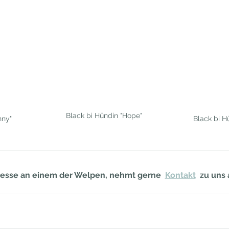
Black bi Hündin "Hope"
nny"
Black bi H
resse an einem der Welpen, nehmt gerne  
Kontakt
  zu uns 