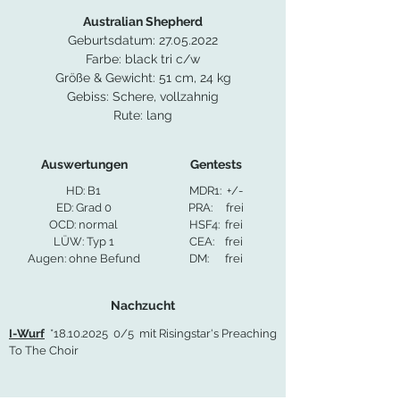
Australian Shepherd
Geburtsdatum:
27.05.2022
Farbe: black tri c/w
Größe & Gewicht: 51 cm, 24 kg
Gebiss: Schere, vollzahnig
Rute: lang
Auswertungen
Gentests
HD: B1
MDR1: +/-
ED: Grad 0
PRA: frei
OCD: normal
HSF4: frei
LÜW: Typ 1
CEA: frei
Augen: ohne Befund
DM: frei
Nachzucht
I-Wurf
*18.10.2025 0/5 mit Risingstar's Preaching
To The Choir