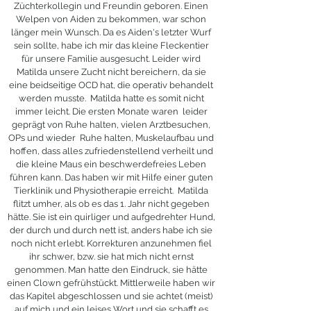
Züchterkollegin und Freundin geboren. Einen
Welpen von Aiden zu bekommen, war schon
länger mein Wunsch. Da es Aiden's letzter Wurf
sein sollte, habe ich mir das kleine Fleckentier
für unsere Familie ausgesucht. Leider wird
Matilda unsere Zucht nicht bereichern, da sie
eine beidseitige OCD hat, die operativ behandelt
werden musste. Matilda hatte es somit nicht
immer leicht. Die ersten Monate waren leider
geprägt von Ruhe halten, vielen Arztbesuchen,
OPs und wieder Ruhe halten, Muskelaufbau und
hoffen, dass alles zufriedenstellend verheilt und
die kleine Maus ein beschwerdefreies Leben
führen kann. Das haben wir mit Hilfe einer guten
Tierklinik und Physiotherapie erreicht. Matilda
flitzt umher, als ob es das 1. Jahr nicht gegeben
hätte. Sie ist ein quirliger und aufgedrehter Hund,
der durch und durch nett ist, anders habe ich sie
noch nicht erlebt. Korrekturen anzunehmen fiel
ihr schwer, bzw. sie hat mich nicht ernst
genommen. Man hatte den Eindruck, sie hätte
einen Clown gefrühstückt. Mittlerweile haben wir
das Kapitel abgeschlossen und sie achtet (meist)
auf mich und ein leises Wort und sie schafft es